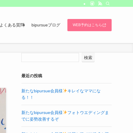
よくある質問
bipursueブログ
WEB予約はこちら
検索
最近の投稿
新たなbipursue会員様
キレイなママにな
る！！
新たなbipursue会員様
フォトウエディングま
でに姿勢改善するぞ