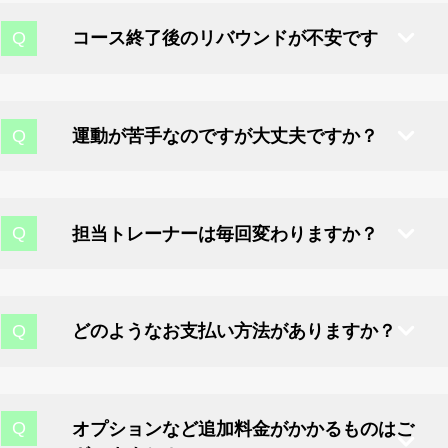
運動不足解消に向けて
約2〜3ヶ月と言われています。
コース終了後のリバウンドが不安です
安心してトレーニングに集中できます。
体を変えたいと入会する方も
そのためしっかり結果を出す為には
トレーナーも常に
当ジムではその場限りではなく、
いらっしゃいます。
ストレスなく<継続すること>が大切です！
細心の注意を払って見守ります。
楽しくボディーメイクを継続できる習慣を
運動が苦手なのですが大丈夫ですか？
ペアトレーニングも可能で夫婦や親子で
継続できるように全力で寄り添いながら
ソファーや机もあり、好きな動画の視聴や
身につけるようにしています。
大丈夫です。1から丁寧にお客様に適した
一緒の目標に向けてトレーニングを
サポート致しますので
ゲーム・宿題もすることができます！
また頑張った日々を無駄にするリバウンドを
トレーニングを提供するので安心して
担当トレーナーは毎回変わりますか？
受ける方もいます！
理想の体へ向けて
してほしくない為、アフターサポートとして
ご来店ください。
変わりません。担当トレーナーが毎回
一緒に楽しみながら頑張りましょう。
2ヶ月間、1ヶ月1回の無料セッションが
多くの方が運動未経験から始めています。
変わることで小さな変化に気づきにくく
どのようなお支払い方法がありますか？
ございますのでコース終了後も
トレーニングが楽しく、運動を好きになった方もいま
トレーナー同士の意見が違う場合
現金・各種クレジットカード・電子マネー・
す。
ご安心ください！
お客様も不安になる為
銀行振り込みがございます。
オプションなど追加料金がかかるものはご