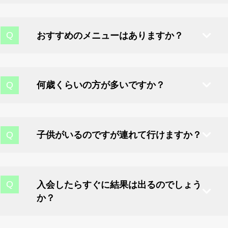
誰からも見られることなく
しっかり食べて
完全プライベートな空間なので
おすすめのメニューはありますか？
楽しみながら理想の体へ導き
気軽にトレーニングできます。
コース終了後はトレーニング習慣が身につき
お客様の目的に応じて提案が異なる場合も
トレーナーがお客様の悩みに寄り添い、
自分で体を管理できるようになります。
ありますが、トレーニングのみではなく
何歳くらいの方が多いですか？
お一人お一人の体や生活習慣に適した
継続率が高く、運動嫌いな方も楽しく
食事も理想の体になる為には
モチベーションが上がる内装や女性が安全に
メニューを作成するので無理なく
ボディーメイクに取り組めています！！
必要不可欠であるので
使用できるマシンもあり、美しくなりたいと
子供がいるのですが連れて行けますか？
最短距離でお客様の理想の姿へ導きます。
食事管理あり月8回×2ヶ月,3ヶ月は
思う方が多いです！
もちろん大丈夫です。
また、正しいフォームを最初から学べるので
目に見える結果が得られやすく人気です。
最近ではパーソナルジムは
目につきやすい場所での
入会したらすぐに結果は出るのでしょう
怪我のリスクも少なくなります。
か？
女性のイメージが強いですが
ベビーサークルやおもちゃも
男性もダイエットや競技力アップ、
人間の体が目に見えて変わるのは
ご用意できますので小さなお子様でも