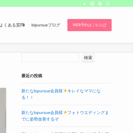
よくある質問
bipursueブログ
WEB予約はこちら
検索
最近の投稿
新たなbipursue会員様
キレイなママにな
る！！
新たなbipursue会員様
フォトウエディングま
でに姿勢改善するぞ